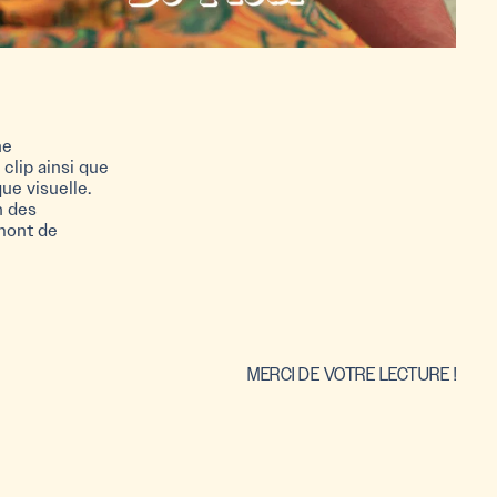
ne
clip ainsi que
ue visuelle.
n des
amont de
MERCI DE VOTRE LECTURE !