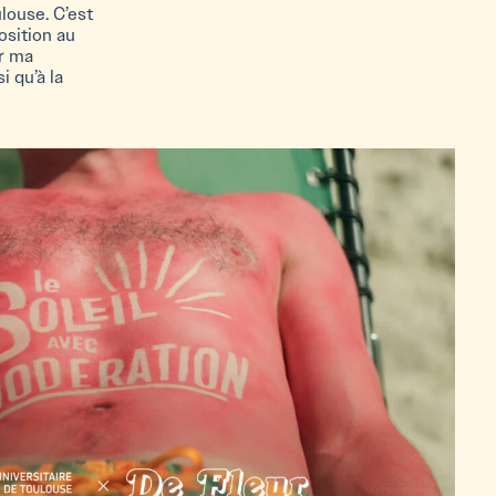
louse. C’est
osition au
er ma
i qu’à la